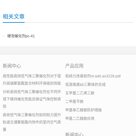
相关文章
硬泡催化剂pc-41
新闻中心
产品应用
高性能高效低气味三聚催化剂对于提
粘结力改善助剂nt add as3228.pdf
升高端聚氨酯复合材料环保级别效能
低游离度tdi三聚体的合成
分析高效低气味三聚催化剂在不同环
五甲基二乙烯三胺
境下维持催化性能且保证气味控制表
二甲基苄胺
现
甲基单乙醇胺防护措施
高效低气味三聚催化剂如何助力提升
甲基二乙醇胺应用
轨道交通聚氨酯内饰件的室内空气质
量
新闻中心