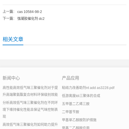
上一篇
：
cas 10584-98-2
下一篇
：
强凝胶催化剂 dc2
相关文章
新闻中心
产品应用
高性能高效低气味三聚催化剂对于提
粘结力改善助剂nt add as3228.pdf
升高端聚氨酯复合材料环保级别效能
低游离度tdi三聚体的合成
分析高效低气味三聚催化剂在不同环
五甲基二乙烯三胺
境下维持催化性能且保证气味控制表
二甲基苄胺
现
甲基单乙醇胺防护措施
高效低气味三聚催化剂如何助力提升
甲基二乙醇胺应用