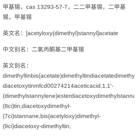
甲基锡，cas 13293-57-7，二二甲基锡，二甲基
锡，甲基锡
英文名：[acetyloxy(dimethyl)stannyl]acetate
中文别名：二氧丙酮基二甲基锡
英文别名：
dimethyltinbis(acetate)dimethyltindiacetatedimethy
diacetoxytinmfcd00274214aceticacid,1,1′-
(dimethylstannylene)esterdiacetoxydimethylstann
(8ci)tin,diacetoxydimethyl-
(7ci)stannane,bis(acetyloxy)dimethyl-
(9ci)diacetoxy-dimethyltin,