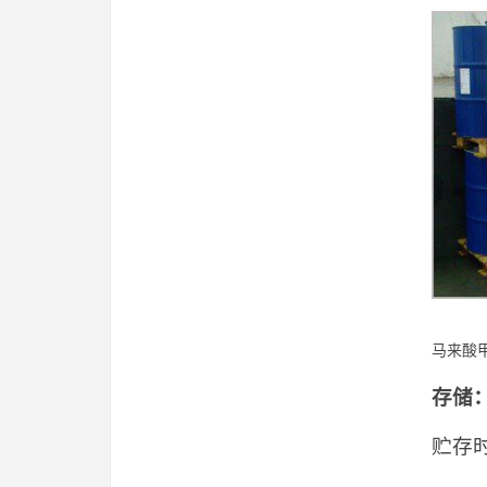
马来酸甲基
存储
贮存