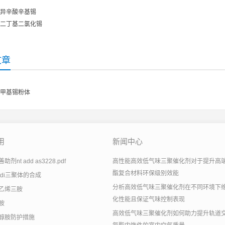
异辛酸辛基锡
二丁基二氯化锡
文章
甲基锡粉体
用
新闻中心
剂nt add as3228.pdf
高性能高效低气味三聚催化剂对于提升高
酯复合材料环保级别效能
tdi三聚体的合成
分析高效低气味三聚催化剂在不同环境下
乙烯三胺
化性能且保证气味控制表现
胺
高效低气味三聚催化剂如何助力提升轨道
醇胺防护措施