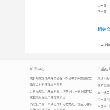
上一篇
：
下一篇
：
相关
马来酸
新闻中心
产品应
高性能高效低气味三聚催化剂对于提升高端聚氨
粘结力改善助
酯复合材料环保级别效能
低游离度
分析高效低气味三聚催化剂在不同环境下维持催
五甲基二
化性能且保证气味控制表现
二甲基苄
高效低气味三聚催化剂如何助力提升轨道交通聚
甲基单乙