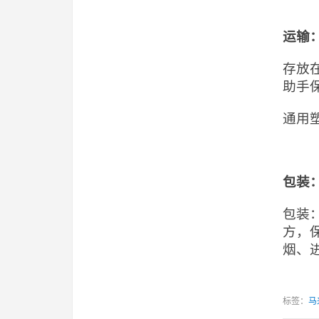
运输
存放
助手
通用
包装
包装
方，
烟、
标签：
马