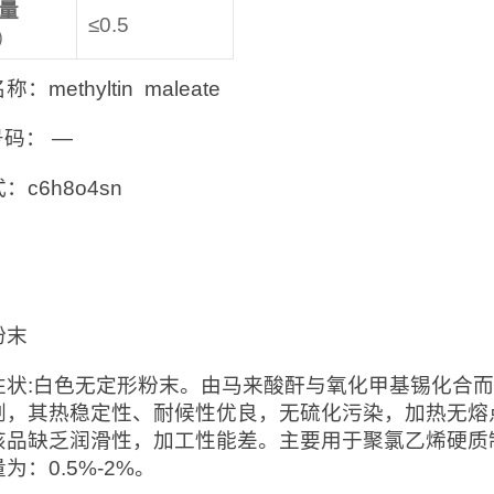
量
≤0.5
）
：methyltin maleate
 号码： —
：c6h8o4sn
：
粉末
性状:白色无定形粉末。由马来酸酐与氧化甲基锡化合
剂，其热稳定性、耐候性优良，无硫化污染，加热无熔
该品缺乏润滑性，加工性能差。主要用于聚氯乙烯硬质制
为：0.5%-2%。