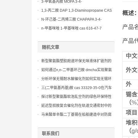
(Diethylamino)propylamine CAS No 104-
3-甲氧基丙胺 MOPA 3-4-
78-9
Methoxypropylamine CAS No 5332-73-0
1,3-丙二胺 DAP 1,3-Diaminopropane CAS
概述
No 109-76-2
N-环己基-二丙烯三胺 CHAPAPA 3-4-
产品名
Methoxypropylamine CAS No:5332-73-0
n-甲基咪唑 1-甲基咪唑 cas 616-47-7
lupragen nmi
产品代号
随机文章
中文
新型聚氨酯塑胶跑道环保无味液体扩链剂的
分子设计与性能表征，旨在从源头消除有害
外文
如何通过n,n-二甲基环己胺 dmcha实现聚氨
气味。
酯产品的性能定制和生产效率提升
分析环保无锡耐水解催化剂如何实现无锡环
外
保生产
三(二甲氨基丙基)胺 cas 33329-35-0在汽车
锡含
座椅、内饰件和床垫制造中的应用
探讨新型聚氨酯软泡乱空剂的绿色环保特性
（
%
延迟型叔胺复合催化剂在轨道交通密封中的
项目
应用方案
马来酸单辛酯二丁基锡在船舶建造中对防腐
堆积
蚀的重要性：海洋环境下的持久保护
（
g
联系我们