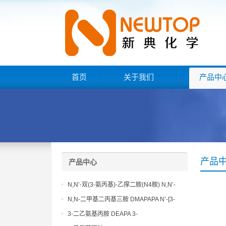
首页
关于我们
产品中
产品
产品中心
N,N’-双(3-氨丙基)-乙撑二胺(N4胺) N,N’-
Bis(3-aminopropyl)-ethylenediamine CAS
N,N-二甲基二丙基三胺 DMAPAPA N’-[3-
No10563-26-5
(dimethylamino)propyllpropane-1,3-
3-二乙氨基丙胺 DEAPA 3-
diamine CAS No10563-29-8