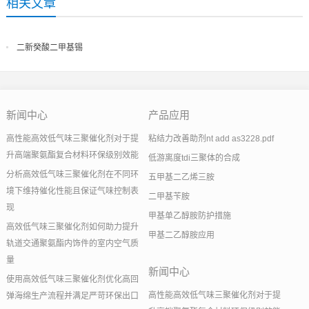
相关文章
二新癸酸二甲基锡
新闻中心
产品应用
高性能高效低气味三聚催化剂对于提
粘结力改善助剂nt add as3228.pdf
升高端聚氨酯复合材料环保级别效能
低游离度tdi三聚体的合成
分析高效低气味三聚催化剂在不同环
五甲基二乙烯三胺
境下维持催化性能且保证气味控制表
二甲基苄胺
现
甲基单乙醇胺防护措施
高效低气味三聚催化剂如何助力提升
甲基二乙醇胺应用
轨道交通聚氨酯内饰件的室内空气质
量
新闻中心
使用高效低气味三聚催化剂优化高回
高性能高效低气味三聚催化剂对于提
弹海绵生产流程并满足严苛环保出口