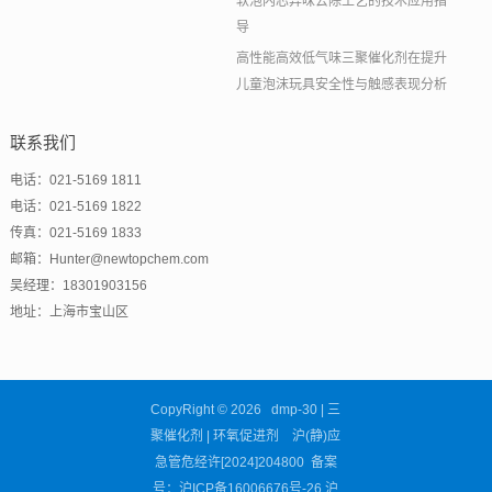
软泡内芯异味去除工艺的技术应用指
导
高性能高效低气味三聚催化剂在提升
儿童泡沫玩具安全性与触感表现分析
联系我们
电话：021-5169 1811
电话：021-5169 1822
传真：021-5169 1833
邮箱：Hunter@newtopchem.com
吴经理：18301903156
地址：上海市宝山区
CopyRight © 2026 dmp-30 | 三
聚催化剂 | 环氧促进剂 沪(静)应
急管危经许[2024]204800 备案
号：
沪ICP备16006676号-26
沪