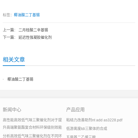
标签：
椰油酸二丁基锡
上一篇
：
二月桂酸二辛基锡
下一篇
：
延迟性强凝胶催化剂
相关文章
椰油酸二丁基锡
新闻中心
产品应用
高性能高效低气味三聚催化剂对于提
粘结力改善助剂nt add as3228.pdf
升高端聚氨酯复合材料环保级别效能
低游离度tdi三聚体的合成
分析高效低气味三聚催化剂在不同环
五甲基二乙烯三胺