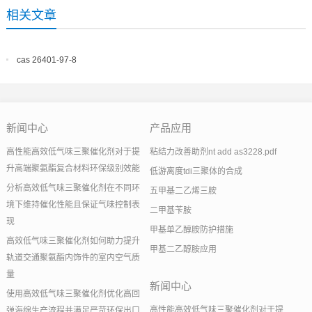
相关文章
cas 26401-97-8
新闻中心
产品应用
高性能高效低气味三聚催化剂对于提
粘结力改善助剂nt add as3228.pdf
升高端聚氨酯复合材料环保级别效能
低游离度tdi三聚体的合成
分析高效低气味三聚催化剂在不同环
五甲基二乙烯三胺
境下维持催化性能且保证气味控制表
二甲基苄胺
现
甲基单乙醇胺防护措施
高效低气味三聚催化剂如何助力提升
甲基二乙醇胺应用
轨道交通聚氨酯内饰件的室内空气质
量
新闻中心
使用高效低气味三聚催化剂优化高回
高性能高效低气味三聚催化剂对于提
弹海绵生产流程并满足严苛环保出口