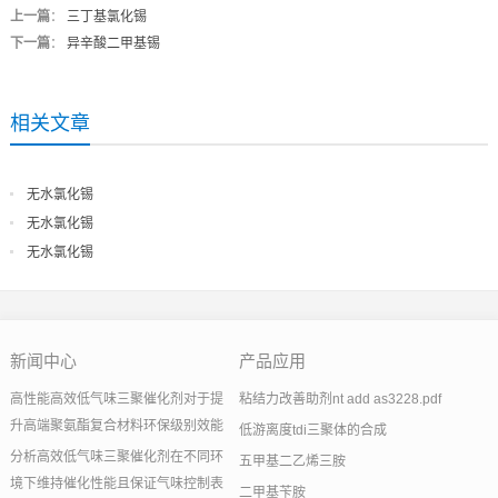
上一篇
：
三丁基氯化锡
下一篇
：
异辛酸二甲基锡
相关文章
无水氯化锡
无水氯化锡
无水氯化锡
新闻中心
产品应用
高性能高效低气味三聚催化剂对于提
粘结力改善助剂nt add as3228.pdf
升高端聚氨酯复合材料环保级别效能
低游离度tdi三聚体的合成
分析高效低气味三聚催化剂在不同环
五甲基二乙烯三胺
境下维持催化性能且保证气味控制表
二甲基苄胺