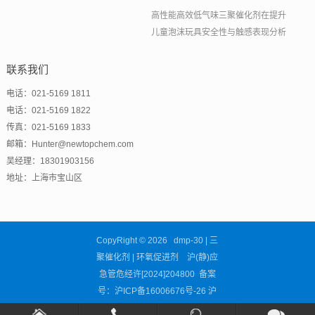
高性能高效低气味三聚催化剂在提升
儿童泡沫玩具安全性与触感表现分析
联系我们
电话：021-5169 1811
电话：021-5169 1822
传真：021-5169 1833
邮箱：Hunter@newtopchem.com
吴经理：18301903156
地址：上海市宝山区
CopyRight © 2026 dmp-30 | 三
聚催化剂 | 环氧促进剂 沪(静)应
急管危经许[2024]204800 备案
号：
沪ICP备16006676号-26
沪
公网安备31011302002681号