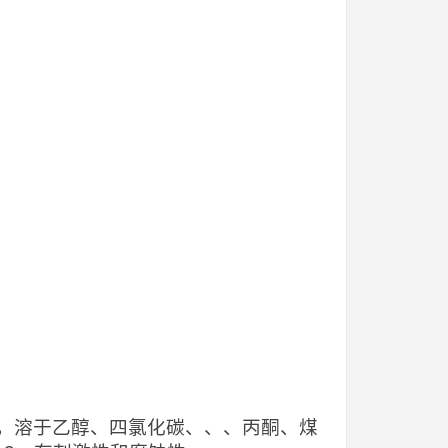
，溶于乙醇、四氯化碳、、、丙酮、煤