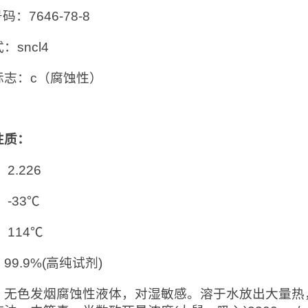
号码：7646-78-8
：sncl4
标志：c（腐蚀性）
性质：
2.226
：-33℃
：114℃
99.9%(高纯试剂)
：无色发烟腐蚀性液体，对湿敏感。溶于水放出大量热