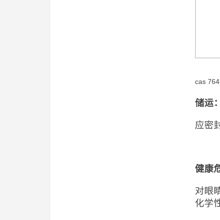
cas 76
储运
应密
健康
对眼
化学