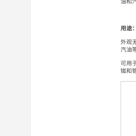
油和汽
用途
外观
汽油
可用
铷和