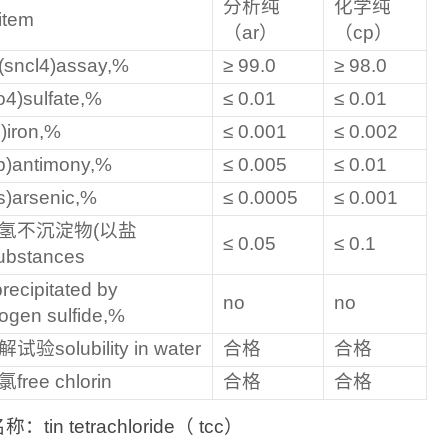
分析纯
化学纯
tem
（ar）
（cp）
sncl4)assay,%
≥ 99.0
≥ 98.0
4)sulfate,%
≤ 0.01
≤ 0.01
)iron,%
≤ 0.001
≤ 0.002
b)antimony,%
≤ 0.005
≤ 0.01
)arsenic,%
≤ 0.0005
≤ 0.001
氢不沉淀物(以盐
≤ 0.05
≤ 0.1
ubstances
precipitated by
no
no
ogen sulfide,%
试验solubility in water
合格
合格
free chlorin
合格
合格
：tin tetrachloride（ tcc）