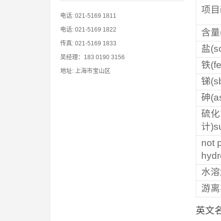
项目i
电话: 021-5169 1811
电话: 021-5169 1822
含量(
传真: 021-5169 1833
盐(so
吴经理：183 0190 3156
铁(fe
地址: 上海市宝山区
锑(s
砷(as
硫化
计)s
not 
hydr
水溶解
游离氯
英文名称