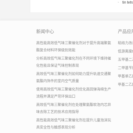
tin te
新闻中心
产品应
高性能高效低气味三聚催化剂对于提升高端聚氨
粘结力改善助
酯复合材料环保级别效能
低游离度
分析高效低气味三聚催化剂在不同环境下维持催
五甲基二
化性能且保证气味控制表现
二甲基苄
高效低气味三聚催化剂如何助力提升轨道交通聚
甲基单乙
氨酯内饰件的室内空气质量
甲基二乙
使用高效低气味三聚催化剂优化高回弹海绵生产
流程并满足严苛环保出口
高效低气味三聚催化剂在处理聚氨酯软泡内芯异
味去除工艺的技术应用指导
高性能高效低气味三聚催化剂在提升儿童泡沫玩
具安全性与触感表现分析