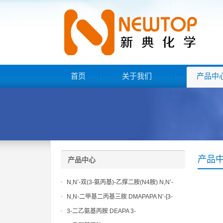
首页
关于我们
产品中
产品
产品中心
N,N’-双(3-氨丙基)-乙撑二胺(N4胺) N,N’-
Bis(3-aminopropyl)-ethylenediamine CAS
N,N-二甲基二丙基三胺 DMAPAPA N’-[3-
No10563-26-5
(dimethylamino)propyllpropane-1,3-
3-二乙氨基丙胺 DEAPA 3-
diamine CAS No10563-29-8