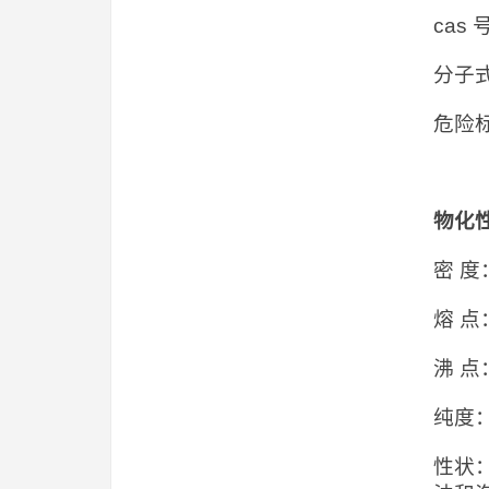
cas 
分子式
危险
物化
密 度：
熔 点
沸 点
纯度：
性状