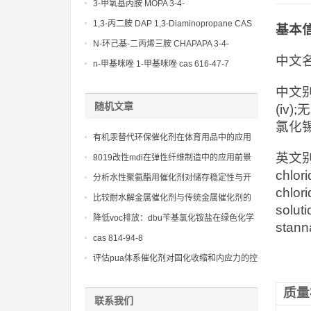
(Diethylamino)propylamine CAS No 104-
3-甲氧基丙胺 MOPA 3-4-
78-9
Methoxypropylamine CAS No 5332-73-0
1,3-丙二胺 DAP 1,3-Diaminopropane CAS
基本
No 109-76-2
N-环己基-二丙烯三胺 CHAPAPA 3-4-
中文名
Methoxypropylamine CAS No:5332-73-0
n-甲基咪唑 1-甲基咪唑 cas 616-47-7
lupragen nmi
中文别
随机文章
(iv
氯化锡
有机汞替代环保催化剂在体育用品中的应用
潜力
英文别名：
8019改性mdi在弹性纤维制造中的应用前景
chlori
分析水性聚氨酯用催化剂对储存稳定性与开
chlori
放时间的影响
比较耐水解金属催化剂与传统金属催化剂的
soluti
性能差异
降低voc排放：dbu苄基氯化铵盐在绿色化学
stann
中的作用
cas 814-94-8
评估pua体系催化剂对固化收缩和内应力的控
制
质量
联系我们