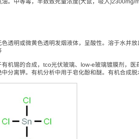
油。中等毒，半数致死量浓度(大鼠，吸入)2300mg
：
无色透明或微黄色透明发烟液体，呈酸性。溶于水并放
等
于有机锡的合成，tco光伏玻璃、low-e玻璃镀膜剂
铯中分离钾。有机分析中用于皂化酚和醚。有机合成脱