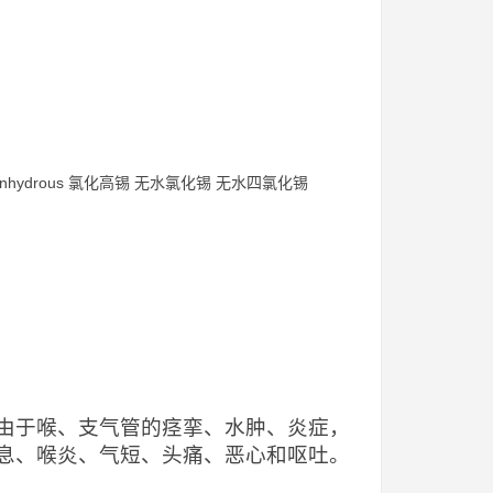
loride anhydrous 氯化高锡 无水氯化锡 无水四氯化锡
由于喉、支气管的痉挛、水肿、炎症，
息、喉炎、气短、头痛、恶心和呕吐。