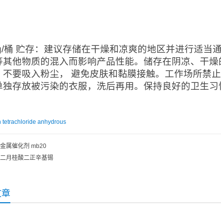
：
0kg/桶 贮存：建议存储在干燥和凉爽的地区并进行适
等其他物质的混入而影响产品性能。储存在阴凉、干燥
。不要吸入粉尘， 避免皮肤和黏膜接触。工作场所禁
单独存放被污染的衣服，洗后再用。保持良好的卫生习
n tetrachloride anhydrous
金属催化剂 mb20
二月桂酸二正辛基锡
文章