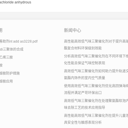
trachloride anhydrous
用
新闻中心
剂nt add as3228.pdf
高性能高效低气味三聚催化剂对于提升高
酯复合材料环保级别效能
tdi三聚体的合成
分析高效低气味三聚催化剂在不同环境下
乙烯三胺
化性能且保证气味控制表现
胺
高效低气味三聚催化剂如何助力提升轨道
醇胺防护措施
氨酯内饰件的室内空气质量
醇胺应用
使用高效低气味三聚催化剂优化高回弹海
流程并满足严苛环保出口
高效低气味三聚催化剂在处理聚氨酯软泡
味去除工艺的技术应用指导
高性能高效低气味三聚催化剂在提升儿童
具安全性与触感表现分析