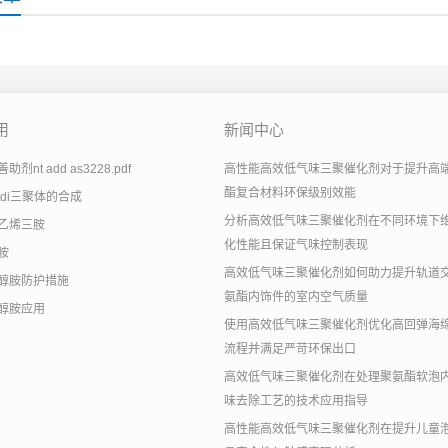
用
新闻中心
剂nt add as3228.pdf
高性能高效低气味三聚催化剂对于提升高
酯复合材料环保级别效能
tdi三聚体的合成
分析高效低气味三聚催化剂在不同环境下
乙烯三胺
化性能且保证气味控制表现
胺
高效低气味三聚催化剂如何助力提升轨道
醇胺防护措施
氨酯内饰件的室内空气质量
醇胺应用
使用高效低气味三聚催化剂优化高回弹海
流程并满足严苛环保出口
高效低气味三聚催化剂在处理聚氨酯软泡
味去除工艺的技术应用指导
高性能高效低气味三聚催化剂在提升儿童