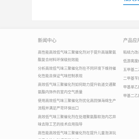
新闻中心
产品应
高性能高效低气味三聚催化剂对于提升高端聚氨
粘结力改善助
酯复合材料环保级别效能
低游离度
分析高效低气味三聚催化剂在不同环境下维持催
五甲基二
化性能且保证气味控制表现
二甲基苄
高效低气味三聚催化剂如何助力提升轨道交通聚
甲基单乙
氨酯内饰件的室内空气质量
甲基二乙
使用高效低气味三聚催化剂优化高回弹海绵生产
流程并满足严苛环保出口
高效低气味三聚催化剂在处理聚氨酯软泡内芯异
味去除工艺的技术应用指导
高性能高效低气味三聚催化剂在提升儿童泡沫玩