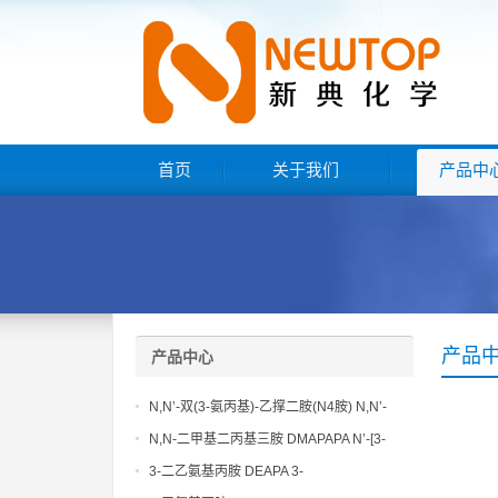
首页
关于我们
产品中
产品
产品中心
N,N’-双(3-氨丙基)-乙撑二胺(N4胺) N,N’-
Bis(3-aminopropyl)-ethylenediamine CAS
N,N-二甲基二丙基三胺 DMAPAPA N’-[3-
No10563-26-5
(dimethylamino)propyllpropane-1,3-
3-二乙氨基丙胺 DEAPA 3-
diamine CAS No10563-29-8