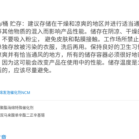
：
0kg/桶 贮存：建议存储在干燥和凉爽的地区并进行适
等其他物质的混入而影响产品性能。储存在阴凉、干燥
。不要吸入粉尘， 避免皮肤和黏膜接触。工作场所禁
单独存放被污染的衣服，洗后再用。保持良好的卫生习
凉爽并有恰当通风的地方，所有的储存容器必须很好地
，因为这可能会改变产品在使用中的性能。储存温度是1
适的，应该尽量避免。
绵发泡催化剂NCM
聚酯海绵特殊催化剂
双马来酸单辛酯二正辛基锡
文章