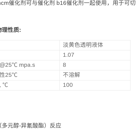
 ncm催化剂可与催化剂 b16催化剂一起使用，用于可
物理性质
:
淡黄色透明液体
1.07
25℃ mpa.s
8
性25℃
不溶解
, ℃
100
（多元醇-异氰酸酯）反应