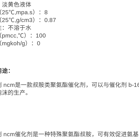
：淡黄色液体
25℃,mpa.s）：8
25℃,g/cm3）：0.87
性：不溶于水
pmcc,℃）：100
mgkoh/g）：0
用途：
剂 ncm是一款叔胺类聚氨酯催化剂，可以与催化剂 b-
泡沫的生产。
剂 ncm催化剂是一种特殊聚氨酯叔胺，可有效促进氨