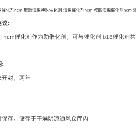
催化剂ncm 聚酯海绵特殊催化剂 海绵催化剂ncm 叔胺海绵催化剂ncm 
建议
:
剂 ncm催化剂作为助催化剂，可与催化剂 b16催化
期
:
未开封，两年
：
封保存，储存于干燥阴凉通风仓库内