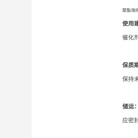
聚酯海绵
使用
催化
保质
保持
储运
应密