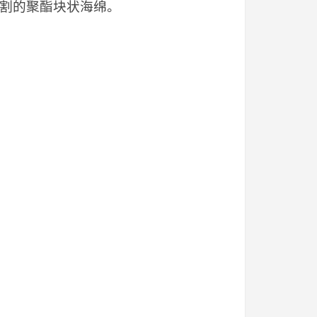
切割的聚酯块状海绵。