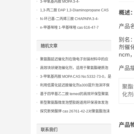
(Diethylamino)propylamine CAS No 104-
3-甲氧基丙胺 MOPA 3-4-
78-9
Methoxypropylamine CAS No 5332-73-0
1,3-丙二胺 DAP 1,3-Diaminopropane CAS
概述
No 109-76-2
N-环己基-二丙烯三胺 CHAPAPA 3-4-
产品
Methoxypropylamine CAS No:5332-73-0
n-甲基咪唑 1-甲基咪唑 cas 616-47-7
lupragen nmi
别名：
随机文章
剂催化
ncm
聚氨酯延迟催化剂在微电子封装材料中的应
用研究
产品描
高效块状硬泡催化剂，适用于聚氨酯硬质泡
沫板材的生产
3-甲氧基丙胺 MOPA CAS No:5332-73-0，是
制备高性能聚酰胺、聚酰亚胺等特种材料的
利用低雾化延迟胺催化剂a300提升泡沫环保
聚酯
关键原料
性能的研究
化剂
基于四甲基乙二胺 temed的高效环保型聚氨
酯胶黏剂和涂料配方研究
新型聚氨酯微发泡塑胶跑道用环保液体发泡
扩链剂的配方优化与性能评估，确保在发泡
探究新癸酸钾 cas 26761-42-2对聚氨酯泡沫
过程中获得均匀细密的泡孔结构。
凝胶反应和固化速度的调控作用
产品
联系我们