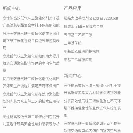
新闻中心
产品应用
高性能高效低气味三聚催化剂对于提
粘结力改善助剂nt add as3228.pdf
升高端聚氨酯复合材料环保级别效能
低游离度tdi三聚体的合成
分析高效低气味三聚催化剂在不同环
五甲基二乙烯三胺
境下维持催化性能且保证气味控制表
二甲基苄胺
现
甲基单乙醇胺防护措施
高效低气味三聚催化剂如何助力提升
甲基二乙醇胺应用
轨道交通聚氨酯内饰件的室内空气质
量
新闻中心
使用高效低气味三聚催化剂优化高回
高性能高效低气味三聚催化剂对于提
弹海绵生产流程并满足严苛环保出口
升高端聚氨酯复合材料环保级别效能
高效低气味三聚催化剂在处理聚氨酯
分析高效低气味三聚催化剂在不同环
软泡内芯异味去除工艺的技术应用指
境下维持催化性能且保证气味控制表
导
现
高性能高效低气味三聚催化剂在提升
高效低气味三聚催化剂如何助力提升
儿童泡沫玩具安全性与触感表现分析
轨道交通聚氨酯内饰件的室内空气质