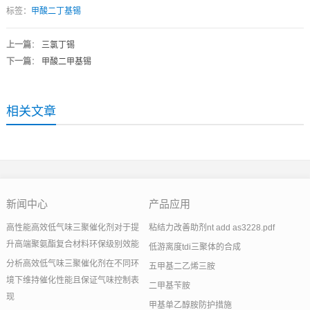
标签：
甲酸二丁基锡
上一篇
：
三氯丁锡
下一篇
：
甲酸二甲基锡
相关文章
新闻中心
产品应用
高性能高效低气味三聚催化剂对于提
粘结力改善助剂nt add as3228.pdf
升高端聚氨酯复合材料环保级别效能
低游离度tdi三聚体的合成
分析高效低气味三聚催化剂在不同环
五甲基二乙烯三胺
境下维持催化性能且保证气味控制表
二甲基苄胺
现
甲基单乙醇胺防护措施