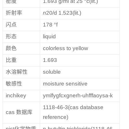
密度
1.693 g/ml at 25 °c(lit.)
折射率
n
20/d 1.523(lit.)
闪点
178 °f
形态
liquid
颜色
colorless to yellow
比重
1.693
水溶解性
soluble
敏感性
moisture sensitive
inchikey
ymlfygfcxgnerh-uhfffaoysa-k
1118-46-3(cas database
cas 数据库
reference)
nist化学物质
n-butyltin trichloride(1118-46-