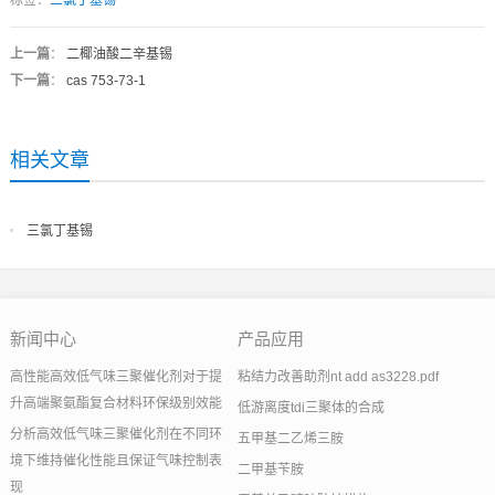
标签：
三氯丁基锡
上一篇
：
二椰油酸二辛基锡
下一篇
：
cas 753-73-1
相关文章
三氯丁基锡
新闻中心
产品应用
高性能高效低气味三聚催化剂对于提
粘结力改善助剂nt add as3228.pdf
升高端聚氨酯复合材料环保级别效能
低游离度tdi三聚体的合成
分析高效低气味三聚催化剂在不同环
五甲基二乙烯三胺
境下维持催化性能且保证气味控制表
二甲基苄胺
现