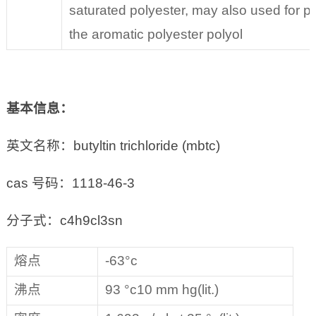
saturated polyester, may also used for p
the aromatic polyester polyol
基本信息：
英文名称：butyltin trichloride (mbtc)
cas 号码：1118-46-3
分子式：c4h9cl3sn
熔点
-63°c
沸点
93 °c10 mm hg(lit.)