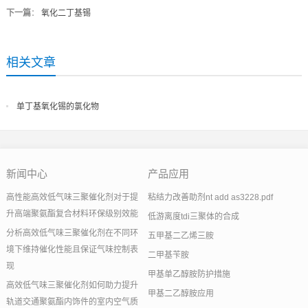
下一篇
：
氧化二丁基锡
相关文章
单丁基氧化锡的氯化物
新闻中心
产品应用
高性能高效低气味三聚催化剂对于提
粘结力改善助剂nt add as3228.pdf
升高端聚氨酯复合材料环保级别效能
低游离度tdi三聚体的合成
分析高效低气味三聚催化剂在不同环
五甲基二乙烯三胺
境下维持催化性能且保证气味控制表
二甲基苄胺
现
甲基单乙醇胺防护措施
高效低气味三聚催化剂如何助力提升
甲基二乙醇胺应用
轨道交通聚氨酯内饰件的室内空气质