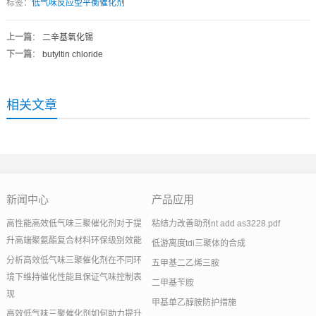
标签：
低气味反应型平衡催化剂
上一篇
：
二辛基氧化锡
下一篇
：
butyltin chloride
相关文章
新闻中心
产品应用
高性能高效低气味三聚催化剂对于提
粘结力改善助剂nt add as3228.pdf
升高端聚氨酯复合材料环保级别效能
低游离度tdi三聚体的合成
分析高效低气味三聚催化剂在不同环
五甲基二乙烯三胺
境下维持催化性能且保证气味控制表
二甲基苄胺
现
甲基单乙醇胺防护措施
高效低气味三聚催化剂如何助力提升