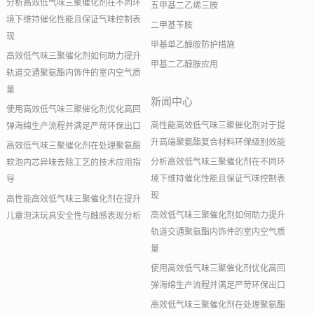
分析高效低气味三聚催化剂在不同环
五甲基二乙烯三胺
境下维持催化性能且保证气味控制表
二甲基苄胺
现
甲基单乙醇胺防护措施
高效低气味三聚催化剂如何助力提升
甲基二乙醇胺应用
轨道交通聚氨酯内饰件的室内空气质
量
新闻中心
使用高效低气味三聚催化剂优化高回
高性能高效低气味三聚催化剂对于提
弹海绵生产流程并满足严苛环保出口
升高端聚氨酯复合材料环保级别效能
高效低气味三聚催化剂在处理聚氨酯
分析高效低气味三聚催化剂在不同环
软泡内芯异味去除工艺的技术应用指
境下维持催化性能且保证气味控制表
导
现
高性能高效低气味三聚催化剂在提升
高效低气味三聚催化剂如何助力提升
儿童泡沫玩具安全性与触感表现分析
轨道交通聚氨酯内饰件的室内空气质
量
使用高效低气味三聚催化剂优化高回
弹海绵生产流程并满足严苛环保出口
高效低气味三聚催化剂在处理聚氨酯