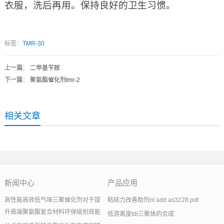
衣服，洗后再用。保持良好的卫生习惯。
标签：
TMR-30
上一篇
：
二甲基苄胺
下一篇
：
聚氨酯催化剂tmr-2
相关文章
新闻中心
产品应用
高性能高效低气味三聚催化剂对于提
粘结力改善助剂nt add as3228.pdf
升高端聚氨酯复合材料环保级别效能
低游离度tdi三聚体的合成