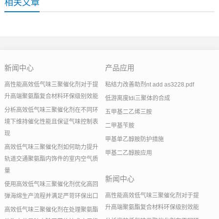
相关文章
新闻中心
产品应用
高性能高效低气味三聚催化剂对于提
粘结力改善助剂nt add as3228.pdf
升高端聚氨酯复合材料环保级别效能
低游离度tdi三聚体的合成
分析高效低气味三聚催化剂在不同环
五甲基二乙烯三胺
境下维持催化性能且保证气味控制表
二甲基苄胺
现
甲基单乙醇胺防护措施
高效低气味三聚催化剂如何助力提升
甲基二乙醇胺应用
轨道交通聚氨酯内饰件的室内空气质
量
新闻中心
使用高效低气味三聚催化剂优化高回
高性能高效低气味三聚催化剂对于提
弹海绵生产流程并满足严苛环保出口
升高端聚氨酯复合材料环保级别效能
高效低气味三聚催化剂在处理聚氨酯