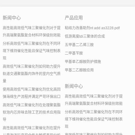
新闻中心
产品应用
高性能高效低气味三聚催化剂对于提
粘结力改善助剂nt add as3228.pdf
升高端聚氨酯复合材料环保级别效能
低游离度tdi三聚体的合成
分析高效低气味三聚催化剂在不同环
五甲基二乙烯三胺
境下维持催化性能且保证气味控制表
二甲基苄胺
现
甲基单乙醇胺防护措施
高效低气味三聚催化剂如何助力提升
甲基二乙醇胺应用
轨道交通聚氨酯内饰件的室内空气质
量
新闻中心
使用高效低气味三聚催化剂优化高回
高性能高效低气味三聚催化剂对于提
弹海绵生产流程并满足严苛环保出口
升高端聚氨酯复合材料环保级别效能
高效低气味三聚催化剂在处理聚氨酯
分析高效低气味三聚催化剂在不同环
软泡内芯异味去除工艺的技术应用指
境下维持催化性能且保证气味控制表
导
现
高性能高效低气味三聚催化剂在提升