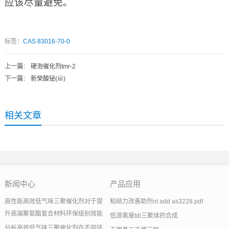
应该尽量避免。
标签：
CAS 83016-70-0
上一篇
：
硬泡催化剂tmr-2
下一篇
：
新癸酸铋(ⅲ)
相关文章
新闻中心
产品应用
高性能高效低气味三聚催化剂对于提
粘结力改善助剂nt add as3228.pdf
升高端聚氨酯复合材料环保级别效能
低游离度tdi三聚体的合成
分析高效低气味三聚催化剂在不同环