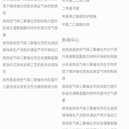
五甲基二乙烯三胺
境下维持催化性能且保证气味控制表
二甲基苄胺
现
甲基单乙醇胺防护措施
高效低气味三聚催化剂如何助力提升
甲基二乙醇胺应用
轨道交通聚氨酯内饰件的室内空气质
量
新闻中心
使用高效低气味三聚催化剂优化高回
高性能高效低气味三聚催化剂对于提
弹海绵生产流程并满足严苛环保出口
升高端聚氨酯复合材料环保级别效能
高效低气味三聚催化剂在处理聚氨酯
分析高效低气味三聚催化剂在不同环
软泡内芯异味去除工艺的技术应用指
境下维持催化性能且保证气味控制表
导
现
高性能高效低气味三聚催化剂在提升
高效低气味三聚催化剂如何助力提升
儿童泡沫玩具安全性与触感表现分析
轨道交通聚氨酯内饰件的室内空气质
量
使用高效低气味三聚催化剂优化高回
弹海绵生产流程并满足严苛环保出口
高效低气味三聚催化剂在处理聚氨酯