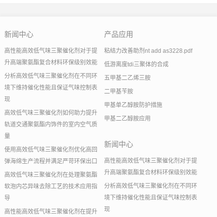
新闻中心
产品应用
高性能高效低气味三聚催化剂对于提
粘结力改善助剂nt add as3228.pdf
升高端聚氨酯复合材料环保级别效能
低游离度tdi三聚体的合成
分析高效低气味三聚催化剂在不同环
五甲基二乙烯三胺
境下维持催化性能且保证气味控制表
二甲基苄胺
现
甲基单乙醇胺防护措施
高效低气味三聚催化剂如何助力提升
甲基二乙醇胺应用
轨道交通聚氨酯内饰件的室内空气质
量
新闻中心
使用高效低气味三聚催化剂优化高回
高性能高效低气味三聚催化剂对于提
弹海绵生产流程并满足严苛环保出口
升高端聚氨酯复合材料环保级别效能
高效低气味三聚催化剂在处理聚氨酯
分析高效低气味三聚催化剂在不同环
软泡内芯异味去除工艺的技术应用指
境下维持催化性能且保证气味控制表
导
现
高性能高效低气味三聚催化剂在提升