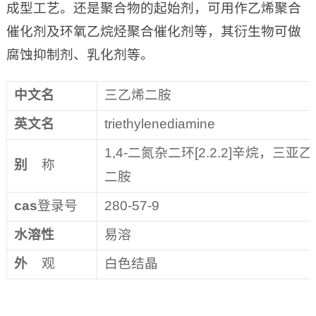
成型工艺。还是聚合物的起始剂，可用作乙烯聚合
催化剂及环氧乙烷烃聚合催化剂等，其衍生物可做
腐蚀抑制剂、乳化剂等。
中文名
三乙烯二胺
英文名
triethylenediamine
1,4-二氮杂二环[2.2.2]辛烷，三
别
称
二胺
cas
登录号
280-57-9
水溶性
易溶
外
观
白色结晶