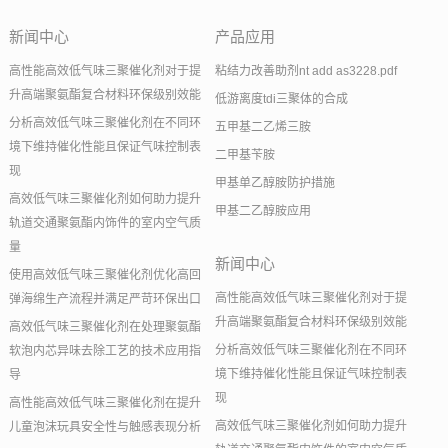
新闻中心
产品应用
高性能高效低气味三聚催化剂对于提
粘结力改善助剂nt add as3228.pdf
升高端聚氨酯复合材料环保级别效能
低游离度tdi三聚体的合成
分析高效低气味三聚催化剂在不同环
五甲基二乙烯三胺
境下维持催化性能且保证气味控制表
二甲基苄胺
现
甲基单乙醇胺防护措施
高效低气味三聚催化剂如何助力提升
甲基二乙醇胺应用
轨道交通聚氨酯内饰件的室内空气质
量
新闻中心
使用高效低气味三聚催化剂优化高回
高性能高效低气味三聚催化剂对于提
弹海绵生产流程并满足严苛环保出口
升高端聚氨酯复合材料环保级别效能
高效低气味三聚催化剂在处理聚氨酯
分析高效低气味三聚催化剂在不同环
软泡内芯异味去除工艺的技术应用指
境下维持催化性能且保证气味控制表
导
现
高性能高效低气味三聚催化剂在提升
高效低气味三聚催化剂如何助力提升
儿童泡沫玩具安全性与触感表现分析