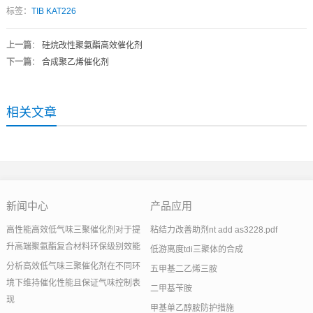
标签：
TIB KAT226
上一篇
：
硅烷改性聚氨酯高效催化剂
下一篇
：
合成聚乙烯催化剂
相关文章
新闻中心
产品应用
高性能高效低气味三聚催化剂对于提
粘结力改善助剂nt add as3228.pdf
升高端聚氨酯复合材料环保级别效能
低游离度tdi三聚体的合成
分析高效低气味三聚催化剂在不同环
五甲基二乙烯三胺
境下维持催化性能且保证气味控制表
二甲基苄胺
现
甲基单乙醇胺防护措施