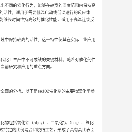
表现出不同的催化行为，能够在较宽的温度范围内保持高
出较高的活性，适用于需要低温启动或低温运行的反应体
增强，能够长时间维持高效的催化性能，适用于高温连续反
应环境中保持较高的活性。这一特性使其在实际工业应用
为现代化工生产中不可或缺的关键材料。随着对催化剂性
为当前研究和应用的重点方向。
全面的分析。以下是sa102催化剂的主要物理化学参
包括氧化铝（al₂o₃）、二氧化钛（tio₂）、氧化
分通过特定的比例混合和烧结工艺，形成了具有高比表面