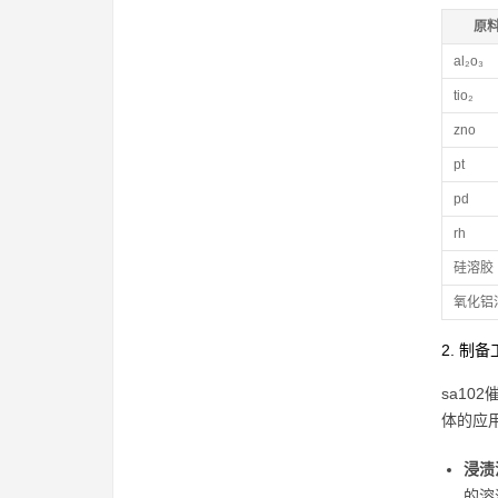
原
al₂o₃
tio₂
zno
pt
pd
rh
硅溶胶
氧化铝
2. 制
sa1
体的应
浸渍
的溶