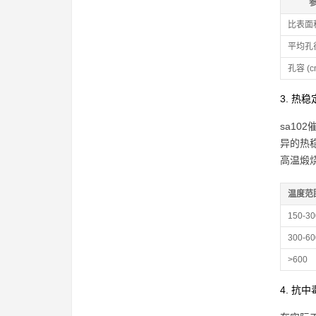
比表面积 
平均孔径
孔容 (cm
3. 热
sa10
异的热
高温煅
温度范围 
150-30
300-60
>600
4. 抗