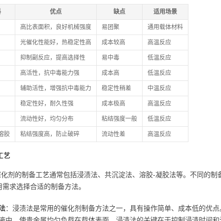
料
优点
缺点
适用场景
高比表面积，良好机械强度
易团聚
通用载体材料
光催化性能好，热稳定性高
成本较高
高温反应
抑制副反应，提高选择性
易中毒
低温反应
高活性，抗中毒能力强
成本高
低温反应
辅助活性，增强抗中毒能力
稳定性稍差
中温反应
稳定性好，耐久性强
成本极高
高温反应
流动性好，均匀分布
粘结强度一般
低温反应
溶胶
粘结强度高，防止破碎
流动性差
高温反应
备工艺
02催化剂的制备工艺通常包括浸渍法、共沉淀法、溶胶-凝胶法等。不同的
用需求选择合适的制备方法。
法
：浸渍法是常用的催化剂制备方法之一，具有操作简单、成本低的优点
液中，使贵金属均匀负载在载体表面。浸渍法的关键在于控制浸渍时间和