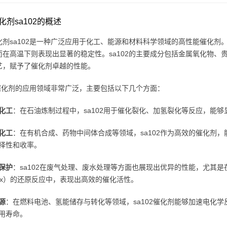
化剂sa102的概述
化剂sa102是一种广泛应用于化工、能源和材料科学领域的高性能催化
而在高温下则表现出显著的稳定性。sa102的主要成分包括金属氧化物
艺，赋予了催化剂卓越的性能。
02催化剂的应用领域非常广泛，主要包括以下几个方面：
化工
：在石油炼制过程中，sa102用于催化裂化、加氢裂化等反应，能
化工
：在有机合成、药物中间体合成等领域，sa102作为高效的催化剂
择性和收率。
保护
：sa102在废气处理、废水处理等方面也展现出优异的性能，尤其是
ox）的还原反应中，表现出高效的催化活性。
源
：在燃料电池、氢能储存与转化等领域，sa102催化剂能够加速电化
用寿命。