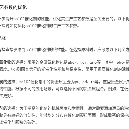
艺参数的优化
一步提升sa102催化剂的性能，优化其生产工艺参数是至关重要的。以下
细探讨如何优化sa102催化剂的生产工艺参数。
料选择
选择直接影响到sa102催化剂的终性能。在选择原料时，应考虑以下几个
氧化物的选择
：常用的金属氧化物包括al₂o₃、tio₂、zno等。其中，a
强度。tio₂则因其优异的光催化性能和热稳定性，常用于提高催化剂的活
属的选择
：sa102催化剂中的贵金属主要为pt、pd、rh等。这些贵金
的性能。根据不同的应用场景，可以选择不同的贵金属组合。例如，在低温
性更好。
剂的选择
：为了提高催化剂的机械强度和耐磨性，通常需要添加适量的粘
胶具有较好的流动性，能够均匀分布在催化剂颗粒表面，形成致密的保护
止催化剂颗粒的破碎。