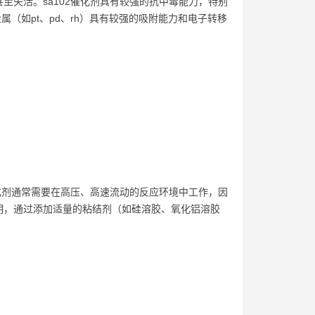
至失活。sa102催化剂具有较强的抗中毒能力，特别
属（如pt、pd、rh）具有较强的吸附能力和电子转移
催化剂通常需要在高压、高速流动的反应环境中工作，因
明，通过添加适量的粘结剂（如硅溶胶、氧化铝溶胶