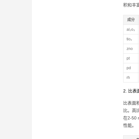
积和丰
成分
al₂o₃
tio₂
zno
pt
pd
rh
2. 比
比表面积
比。高
在2-
性能。