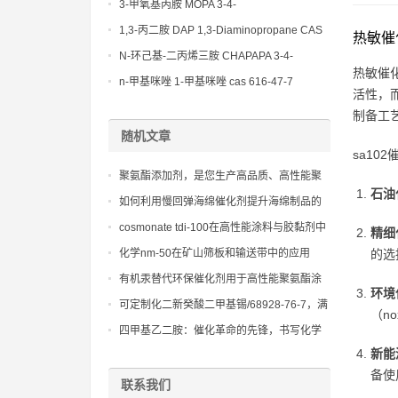
(Diethylamino)propylamine CAS No 104-
3-甲氧基丙胺 MOPA 3-4-
78-9
Methoxypropylamine CAS No 5332-73-0
1,3-丙二胺 DAP 1,3-Diaminopropane CAS
热敏催
No 109-76-2
N-环己基-二丙烯三胺 CHAPAPA 3-4-
热敏催
Methoxypropylamine CAS No:5332-73-0
n-甲基咪唑 1-甲基咪唑 cas 616-47-7
活性，
lupragen nmi
制备工
随机文章
sa1
聚氨酯添加剂，是您生产高品质、高性能聚
石油
氨酯制品的关键
如何利用慢回弹海绵催化剂提升海绵制品的
性能与质量
cosmonate tdi-100在高性能涂料与胶黏剂中
精细
提供柔韧性与附着力
化学nm-50在矿山筛板和输送带中的应用
的选
有机汞替代环保催化剂用于高性能聚氨酯涂
环境
层
可定制化二新癸酸二甲基锡/68928-76-7，满
（n
足不同行业对性能的需求
四甲基乙二胺：催化革命的先锋，书写化学
新篇章
新能
备使
联系我们