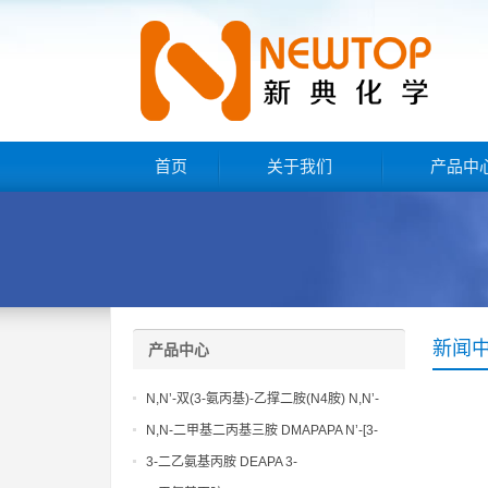
首页
关于我们
产品中
新闻
产品中心
N,N’-双(3-氨丙基)-乙撑二胺(N4胺) N,N’-
Bis(3-aminopropyl)-ethylenediamine CAS
N,N-二甲基二丙基三胺 DMAPAPA N’-[3-
No10563-26-5
(dimethylamino)propyllpropane-1,3-
3-二乙氨基丙胺 DEAPA 3-
diamine CAS No10563-29-8