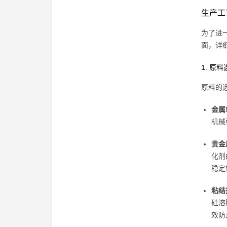
生产工
为了进
面，详
1. 原
原料的
金属
机械
贵金
化剂
稳定
粘结
硅溶
效防