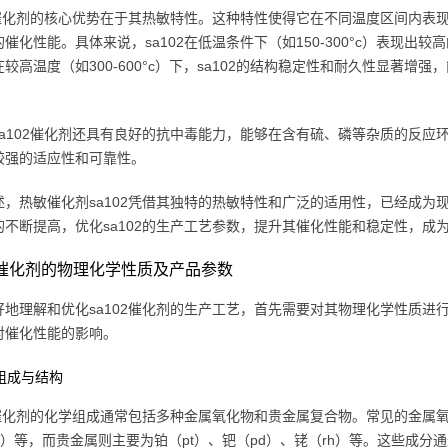
02催化剂的核心优势在于其热敏特性。这种特性使得它在不同温度区间内
催化性能。具体来说，sa102在低温条件下（如150-300°c）表现
较高温度（如300-600°c）下，sa102的结构稳定性和耐久性显著
。
sa102催化剂还具有良好的抗中毒能力，能够在含有硫、磷等杂质的反
较强的适应性和可靠性。
述，热敏催化剂sa102凭借其独特的热敏特性和广泛的适用性，已经成
的不断提高，优化sa102的生产工艺参数，提升其催化性能和稳定性，成
02催化剂的物理化学性质及产品参数
好地理解和优化sa102催化剂的生产工艺，首先需要对其物理化学性质进行
对催化性能的影响。
学组成与结构
2催化剂的化学组成通常包括多种金属氧化物和贵金属复合物。常见的金属氧化物
no）等，而贵金属则主要为铂（pt）、钯（pd）、铑（rh）等。这些成