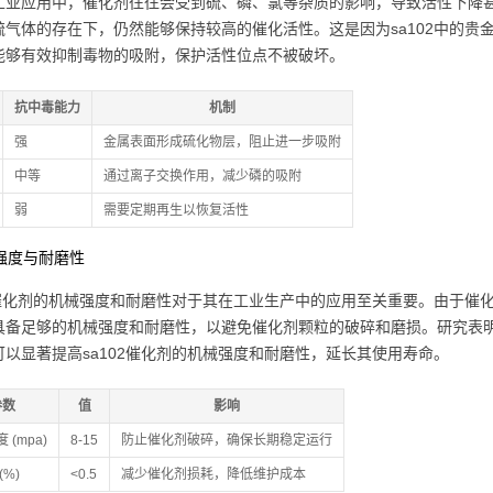
工业应用中，催化剂往往会受到硫、磷、氯等杂质的影响，导致活性下降甚
硫气体的存在下，仍然能够保持较高的催化活性。这是因为sa102中的贵金
能够有效抑制毒物的吸附，保护活性位点不被破坏。
抗中毒能力
机制
强
金属表面形成硫化物层，阻止进一步吸附
中等
通过离子交换作用，减少磷的吸附
弱
需要定期再生以恢复活性
械强度与耐磨性
02催化剂的机械强度和耐磨性对于其在工业生产中的应用至关重要。由于
具备足够的机械强度和耐磨性，以避免催化剂颗粒的破碎和磨损。研究表
可以显著提高sa102催化剂的机械强度和耐磨性，延长其使用寿命。
参数
值
影响
 (mpa)
8-15
防止催化剂破碎，确保长期稳定运行
(%)
<0.5
减少催化剂损耗，降低维护成本