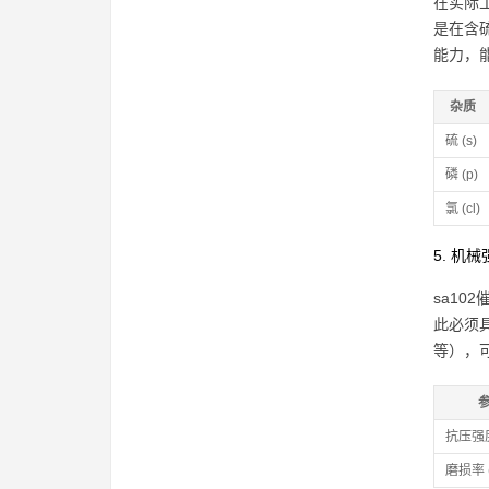
在实际
是在含
能力，
杂质
硫 (s)
磷 (p)
氯 (cl)
5. 机
sa1
此必须
等），
抗压强度
磨损率 