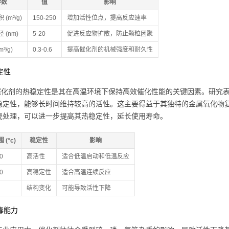
参数
值
影响
(m²/g)
150-250
增加活性位点，提高反应速率
 (nm)
5-20
促进反应物扩散，防止颗粒团聚
³/g)
0.3-0.6
提高催化剂的机械强度和耐久性
稳定性
2催化剂的热稳定性是其在高温环境下保持高效催化性能的关键因素。研究表明，
稳定性，能够长时间维持较高的活性。这主要得益于其独特的金属氧化物
烧处理，可以进一步提高其热稳定性，延长使用寿命。
(°c)
稳定性
影响
0
高活性
适合低温启动和低温反应
0
高稳定性
适合高温连续反应
结构变化
可能导致活性下降
中毒能力