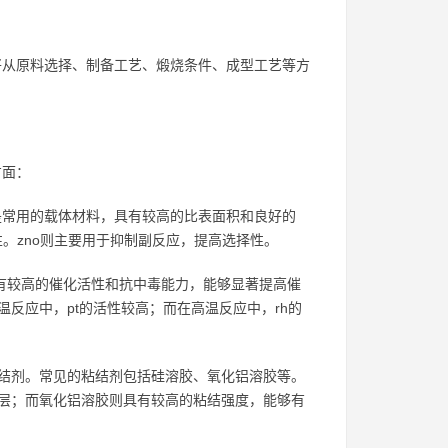
将从原料选择、制备工艺、煅烧条件、成型工艺等方
方面：
l₂o₃是常用的载体材料，具有较高的比表面积和良好的
性。zno则主要用于抑制副反应，提高选择性。
属具有较高的催化活性和抗中毒能力，能够显著提高催
反应中，pt的活性较高；而在高温反应中，rh的
结剂。常见的粘结剂包括硅溶胶、氧化铝溶胶等。
层；而氧化铝溶胶则具有较高的粘结强度，能够有