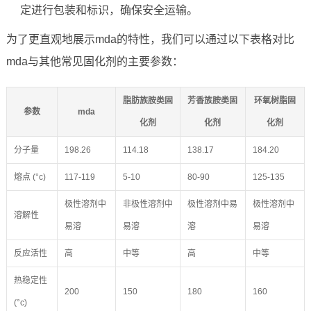
定进行包装和标识，确保安全运输。
为了更直观地展示mda的特性，我们可以通过以下表格对比
mda与其他常见固化剂的主要参数：
脂肪族胺类固
芳香族胺类固
环氧树脂固
参数
mda
化剂
化剂
化剂
分子量
198.26
114.18
138.17
184.20
熔点 (°c)
117-119
5-10
80-90
125-135
极性溶剂中
非极性溶剂中
极性溶剂中易
极性溶剂中
溶解性
易溶
易溶
溶
易溶
反应活性
高
中等
高
中等
热稳定性
200
150
180
160
(°c)