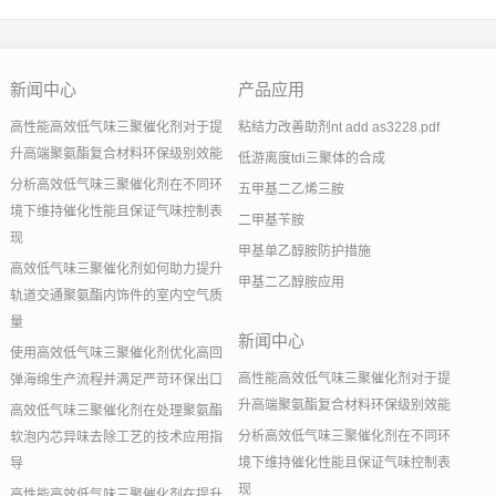
新闻中心
产品应用
高性能高效低气味三聚催化剂对于提
粘结力改善助剂nt add as3228.pdf
升高端聚氨酯复合材料环保级别效能
低游离度tdi三聚体的合成
分析高效低气味三聚催化剂在不同环
五甲基二乙烯三胺
境下维持催化性能且保证气味控制表
二甲基苄胺
现
甲基单乙醇胺防护措施
高效低气味三聚催化剂如何助力提升
甲基二乙醇胺应用
轨道交通聚氨酯内饰件的室内空气质
量
新闻中心
使用高效低气味三聚催化剂优化高回
高性能高效低气味三聚催化剂对于提
弹海绵生产流程并满足严苛环保出口
升高端聚氨酯复合材料环保级别效能
高效低气味三聚催化剂在处理聚氨酯
分析高效低气味三聚催化剂在不同环
软泡内芯异味去除工艺的技术应用指
境下维持催化性能且保证气味控制表
导
现
高性能高效低气味三聚催化剂在提升