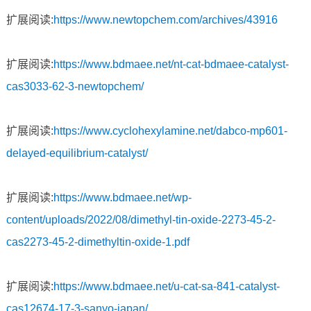
扩展阅读:
https://www.newtopchem.com/archives/43916
扩展阅读:
https://www.bdmaee.net/nt-cat-bdmaee-catalyst-
cas3033-62-3-newtopchem/
扩展阅读:
https://www.cyclohexylamine.net/dabco-mp601-
delayed-equilibrium-catalyst/
扩展阅读:
https://www.bdmaee.net/wp-
content/uploads/2022/08/dimethyl-tin-oxide-2273-45-2-
cas2273-45-2-dimethyltin-oxide-1.pdf
扩展阅读:
https://www.bdmaee.net/u-cat-sa-841-catalyst-
cas12674-17-3-sanyo-japan/