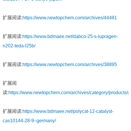
扩展阅读:
https://www.newtopchem.com/archives/44481
扩展阅读:
https://www.bdmaee.net/dabco-25-s-lupragen-
n202-teda-l25b/
扩展阅读:
https://www.newtopchem.com/archives/38895
扩展阅
读:
https://www.newtopchem.com/archives/category/products/
扩展阅读:
https://www.bdmaee.net/polycat-12-catalyst-
cas10144-28-9–germany/