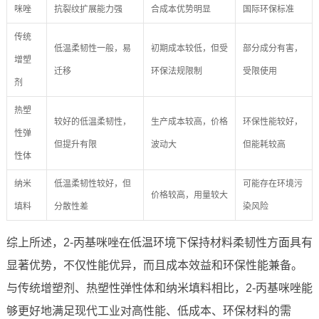
咪唑
抗裂纹扩展能力强
合成本优势明显
国际环保标准
传统
低温柔韧性一般，易
初期成本较低，但受
部分成分有害，
增塑
迁移
环保法规限制
受限使用
剂
热塑
较好的低温柔韧性，
生产成本较高，价格
环保性能较好，
性弹
但提升有限
波动大
但能耗较高
性体
纳米
低温柔韧性较好，但
可能存在环境污
价格较高，用量较大
填料
分散性差
染风险
综上所述，2-丙基咪唑在低温环境下保持材料柔韧性方面具有
显著优势，不仅性能优异，而且成本效益和环保性能兼备。
与传统增塑剂、热塑性弹性体和纳米填料相比，2-丙基咪唑能
够更好地满足现代工业对高性能、低成本、环保材料的需