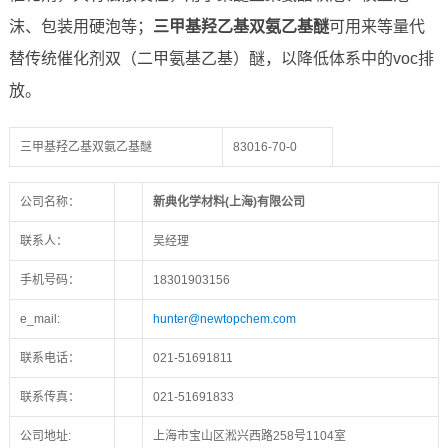
沫、包装用硬泡等；
三甲基羟乙基双氨乙基醚
可用来等量代
替传统催化剂双（二甲氨基乙基）醚，以降低体系中的voc排
放。
三甲基羟乙基双氨乙基醚
83016-70-0
公司名称：
新典化学材料(上海)有限公司
联系人：
吴经理
手机号码：
18301903156
e_mail:
hunter@newtopchem.com
联系电话：
021-51691811
联系传真：
021-51691833
公司地址:
上海市宝山区淞兴西路258号1104室