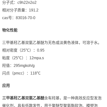
分子式：c9h22n2o2
相对分子质量：191.2
cas号：83016-70-0
物化性能
三甲基羟乙基双氨乙基醚为无色或淡黄色液体，可溶于水。
相对密度（25℃）：0.95
粘度（25℃）：12mpa.s
羟值：295mgkoh/g
闪点（pmcc）：118℃
应用
三甲基羟乙基双氨乙基醚
含有羟基，是一种高效反应型发泡
催化剂，具有低散发性，用于聚醚型聚氨酯软泡、模塑泡