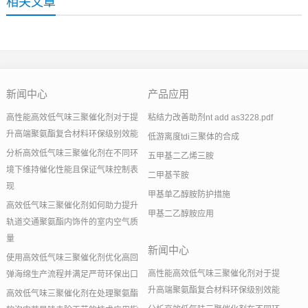
相关文章
新闻中心
产品应用
高性能高效低气味三聚催化剂对于提
粘结力改善助剂nt add as3228.pdf
升高端聚氨酯复合材料环保级别效能
低游离度tdi三聚体的合成
分析高效低气味三聚催化剂在不同环
五甲基二乙烯三胺
境下维持催化性能且保证气味控制表
二甲基苄胺
现
甲基单乙醇胺防护措施
高效低气味三聚催化剂如何助力提升
甲基二乙醇胺应用
轨道交通聚氨酯内饰件的室内空气质
量
新闻中心
使用高效低气味三聚催化剂优化高回
高性能高效低气味三聚催化剂对于提
弹海绵生产流程并满足严苛环保出口
升高端聚氨酯复合材料环保级别效能
高效低气味三聚催化剂在处理聚氨酯