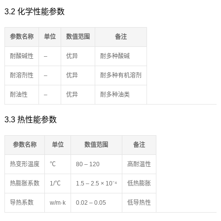
3.2 化学性能参数
参数名称
单位
数值范围
备注
耐酸碱性
–
优异
耐多种酸碱
耐溶剂性
–
优异
耐多种有机溶剂
耐油性
–
优异
耐多种油类
3.3 热性能参数
参数名称
单位
数值范围
备注
热变形温度
℃
80 – 120
高耐温性
热膨胀系数
1/℃
1.5 – 2.5 × 10⁻⁴
低热膨胀
导热系数
w/m·k
0.02 – 0.05
低导热性