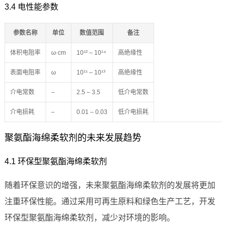
3.4 电性能参数
参数名称
单位
数值范围
备注
体积电阻率
ω·cm
10¹² – 10¹⁴
高绝缘性
表面电阻率
ω
10¹¹ – 10¹³
高绝缘性
介电常数
–
2.5 – 3.5
低介电常数
介电损耗
–
0.01 – 0.03
低介电损耗
聚氨酯海绵柔软剂的未来发展趋势
4.1 环保型聚氨酯海绵柔软剂
随着环保意识的增强，未来聚氨酯海绵柔软剂的发展将更加
注重环保性能。通过采用可再生原料和绿色生产工艺，开发
环保型聚氨酯海绵柔软剂，减少对环境的影响。