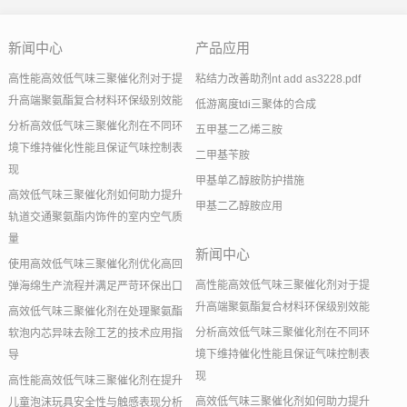
新闻中心
产品应用
高性能高效低气味三聚催化剂对于提
粘结力改善助剂nt add as3228.pdf
升高端聚氨酯复合材料环保级别效能
低游离度tdi三聚体的合成
分析高效低气味三聚催化剂在不同环
五甲基二乙烯三胺
境下维持催化性能且保证气味控制表
二甲基苄胺
现
甲基单乙醇胺防护措施
高效低气味三聚催化剂如何助力提升
甲基二乙醇胺应用
轨道交通聚氨酯内饰件的室内空气质
量
新闻中心
使用高效低气味三聚催化剂优化高回
高性能高效低气味三聚催化剂对于提
弹海绵生产流程并满足严苛环保出口
升高端聚氨酯复合材料环保级别效能
高效低气味三聚催化剂在处理聚氨酯
分析高效低气味三聚催化剂在不同环
软泡内芯异味去除工艺的技术应用指
境下维持催化性能且保证气味控制表
导
现
高性能高效低气味三聚催化剂在提升
高效低气味三聚催化剂如何助力提升
儿童泡沫玩具安全性与触感表现分析