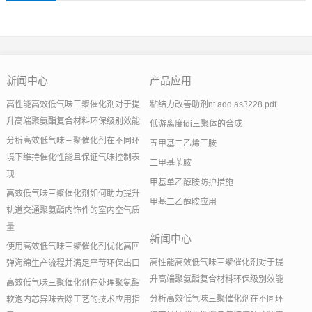
新闻中心
产品应用
高性能高效低气味三聚催化剂对于提
粘结力改善助剂nt add as3228.pdf
升高端聚氨酯复合材料环保级别效能
低游离度tdi三聚体的合成
分析高效低气味三聚催化剂在不同环
五甲基二乙烯三胺
境下维持催化性能且保证气味控制表
二甲基苄胺
现
甲基单乙醇胺防护措施
高效低气味三聚催化剂如何助力提升
甲基二乙醇胺应用
轨道交通聚氨酯内饰件的室内空气质
量
新闻中心
使用高效低气味三聚催化剂优化高回
高性能高效低气味三聚催化剂对于提
弹海绵生产流程并满足严苛环保出口
升高端聚氨酯复合材料环保级别效能
高效低气味三聚催化剂在处理聚氨酯
分析高效低气味三聚催化剂在不同环
软泡内芯异味去除工艺的技术应用指