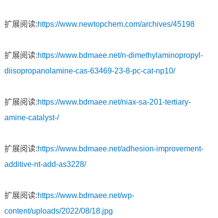
扩展阅读:
https://www.newtopchem.com/archives/45198
扩展阅读:
https://www.bdmaee.net/n-dimethylaminopropyl-
diisopropanolamine-cas-63469-23-8-pc-cat-np10/
扩展阅读:
https://www.bdmaee.net/niax-sa-201-tertiary-
amine-catalyst-/
扩展阅读:
https://www.bdmaee.net/adhesion-improvement-
additive-nt-add-as3228/
扩展阅读:
https://www.bdmaee.net/wp-
content/uploads/2022/08/18.jpg