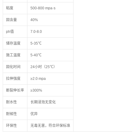
粘度
500-800 mpa·s
固含量
40%
ph值
7.0-8.0
储存温度
5-35℃
施工温度
5-40℃
固化时间
24小时（25℃）
拉伸强度
≥2.0 mpa
断裂伸长率
≥300%
耐水性
长期浸泡无变化
耐候性
优异
环保性
无毒无害，符合环保标准