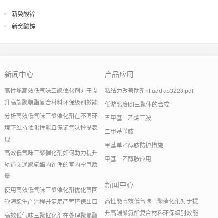
新癸酸锌
新癸酸锌
新闻中心
产品应用
高性能高效低气味三聚催化剂对于提
粘结力改善助剂nt add as3228.pdf
升高端聚氨酯复合材料环保级别效能
低游离度tdi三聚体的合成
分析高效低气味三聚催化剂在不同环
五甲基二乙烯三胺
境下维持催化性能且保证气味控制表
二甲基苄胺
现
甲基单乙醇胺防护措施
高效低气味三聚催化剂如何助力提升
甲基二乙醇胺应用
轨道交通聚氨酯内饰件的室内空气质
量
新闻中心
使用高效低气味三聚催化剂优化高回
高性能高效低气味三聚催化剂对于提
弹海绵生产流程并满足严苛环保出口
升高端聚氨酯复合材料环保级别效能
高效低气味三聚催化剂在处理聚氨酯