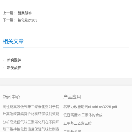
上一篇
：
新癸酸锌
下一篇
：
催化剂pt303
相关文章
新癸酸钾
新癸酸钾
新闻中心
产品应用
高性能高效低气味三聚催化剂对于提
粘结力改善助剂nt add as3228.pdf
升高端聚氨酯复合材料环保级别效能
低游离度tdi三聚体的合成
分析高效低气味三聚催化剂在不同环
五甲基二乙烯三胺
境下维持催化性能且保证气味控制表
二甲基苄胺