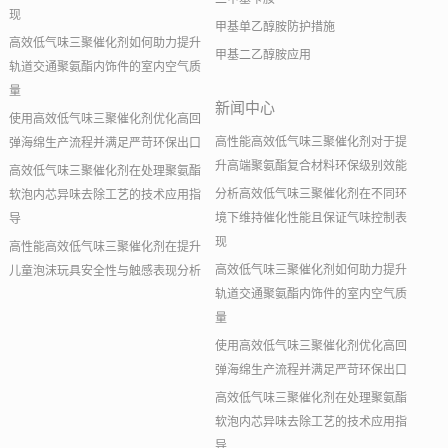
现
甲基单乙醇胺防护措施
高效低气味三聚催化剂如何助力提升
甲基二乙醇胺应用
轨道交通聚氨酯内饰件的室内空气质
量
新闻中心
使用高效低气味三聚催化剂优化高回
高性能高效低气味三聚催化剂对于提
弹海绵生产流程并满足严苛环保出口
升高端聚氨酯复合材料环保级别效能
高效低气味三聚催化剂在处理聚氨酯
分析高效低气味三聚催化剂在不同环
软泡内芯异味去除工艺的技术应用指
境下维持催化性能且保证气味控制表
导
现
高性能高效低气味三聚催化剂在提升
高效低气味三聚催化剂如何助力提升
儿童泡沫玩具安全性与触感表现分析
轨道交通聚氨酯内饰件的室内空气质
量
使用高效低气味三聚催化剂优化高回
弹海绵生产流程并满足严苛环保出口
高效低气味三聚催化剂在处理聚氨酯
软泡内芯异味去除工艺的技术应用指
导