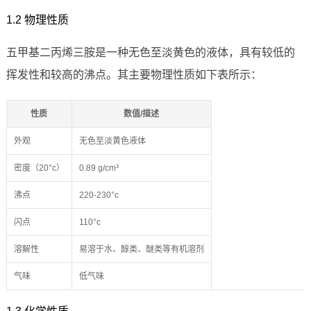
1.2 物理性质
五甲基二丙烯三胺是一种无色至淡黄色的液体，具有较低的
挥发性和较高的沸点。其主要物理性质如下表所示：
性质
数值/描述
外观
无色至淡黄色液体
密度（20°c）
0.89 g/cm³
沸点
220-230°c
闪点
110°c
溶解性
易溶于水、醇类、醚类等有机溶剂
气味
低气味