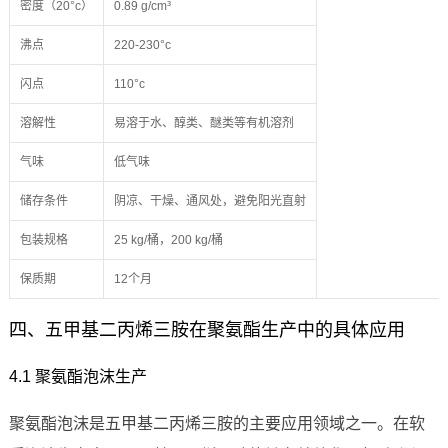
密度（20°c）
0.89 g/cm³
沸点
220-230°c
闪点
110°c
溶解性
易溶于水、醇类、醚类等有机溶剂
气味
低气味
储存条件
阴凉、干燥、通风处，避免阳光直射
包装规格
25 kg/桶，200 kg/桶
保质期
12个月
四、五甲基二丙烯三胺在聚氨酯生产中的具体应用
4.1 聚氨酯泡沫生产
聚氨酯泡沫是五甲基二丙烯三胺的主要应用领域之一。在软