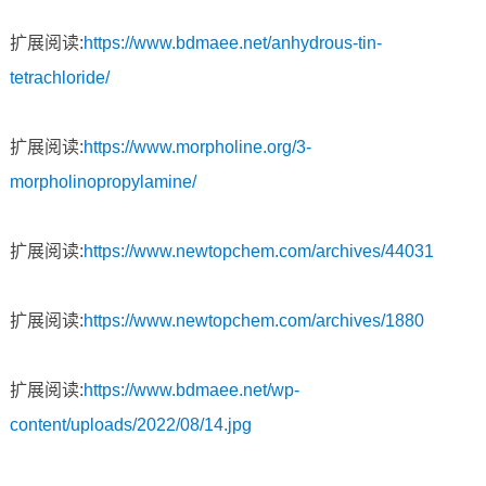
扩展阅读:
https://www.bdmaee.net/anhydrous-tin-
tetrachloride/
扩展阅读:
https://www.morpholine.org/3-
morpholinopropylamine/
扩展阅读:
https://www.newtopchem.com/archives/44031
扩展阅读:
https://www.newtopchem.com/archives/1880
扩展阅读:
https://www.bdmaee.net/wp-
content/uploads/2022/08/14.jpg