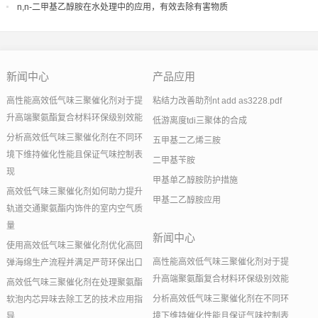
n,n-二甲基乙醇胺在水处理中的应用，有效去除有害物质
新闻中心
产品应用
高性能高效低气味三聚催化剂对于提
粘结力改善助剂nt add as3228.pdf
升高端聚氨酯复合材料环保级别效能
低游离度tdi三聚体的合成
分析高效低气味三聚催化剂在不同环
五甲基二乙烯三胺
境下维持催化性能且保证气味控制表
二甲基苄胺
现
甲基单乙醇胺防护措施
高效低气味三聚催化剂如何助力提升
甲基二乙醇胺应用
轨道交通聚氨酯内饰件的室内空气质
量
新闻中心
使用高效低气味三聚催化剂优化高回
高性能高效低气味三聚催化剂对于提
弹海绵生产流程并满足严苛环保出口
升高端聚氨酯复合材料环保级别效能
高效低气味三聚催化剂在处理聚氨酯
分析高效低气味三聚催化剂在不同环
软泡内芯异味去除工艺的技术应用指
境下维持催化性能且保证气味控制表
导