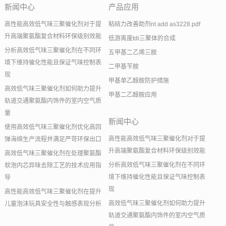
新闻中心
产品应用
高性能高效低气味三聚催化剂对于提
粘结力改善助剂nt add as3228.pdf
升高端聚氨酯复合材料环保级别效能
低游离度tdi三聚体的合成
分析高效低气味三聚催化剂在不同环
五甲基二乙烯三胺
境下维持催化性能且保证气味控制表
二甲基苄胺
现
甲基单乙醇胺防护措施
高效低气味三聚催化剂如何助力提升
甲基二乙醇胺应用
轨道交通聚氨酯内饰件的室内空气质
量
新闻中心
使用高效低气味三聚催化剂优化高回
高性能高效低气味三聚催化剂对于提
弹海绵生产流程并满足严苛环保出口
升高端聚氨酯复合材料环保级别效能
高效低气味三聚催化剂在处理聚氨酯
分析高效低气味三聚催化剂在不同环
软泡内芯异味去除工艺的技术应用指
境下维持催化性能且保证气味控制表
导
现
高性能高效低气味三聚催化剂在提升
高效低气味三聚催化剂如何助力提升
儿童泡沫玩具安全性与触感表现分析
轨道交通聚氨酯内饰件的室内空气质