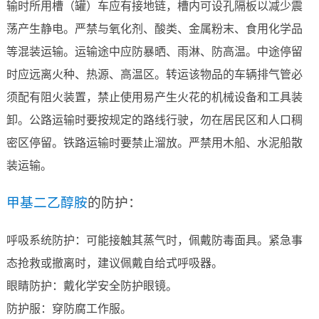
输时所用槽（罐）车应有接地链，槽内可设孔隔板以减少震
荡产生静电。严禁与氧化剂、酸类、金属粉末、食用化学品
等混装运输。运输途中应防暴晒、雨淋、防高温。中途停留
时应远离火种、热源、高温区。转运该物品的车辆排气管必
须配有阻火装置，禁止使用易产生火花的机械设备和工具装
卸。公路运输时要按规定的路线行驶，勿在居民区和人口稠
密区停留。铁路运输时要禁止溜放。严禁用木船、水泥船散
装运输。
甲基二乙醇胺
的防护：
呼吸系统防护：可能接触其蒸气时，佩戴防毒面具。紧急事
态抢救或撤离时，建议佩戴自给式呼吸器。
眼睛防护：戴化学安全防护眼镜。
防护服：穿防腐工作服。