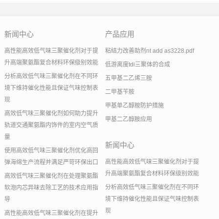
新闻中心
产品应用
高性能高效低气味三聚催化剂对于提
粘结力改善助剂nt add as3228.pdf
升高端聚氨酯复合材料环保级别效能
低游离度tdi三聚体的合成
分析高效低气味三聚催化剂在不同环
五甲基二乙烯三胺
境下维持催化性能且保证气味控制表
二甲基苄胺
现
甲基单乙醇胺防护措施
高效低气味三聚催化剂如何助力提升
甲基二乙醇胺应用
轨道交通聚氨酯内饰件的室内空气质
量
新闻中心
使用高效低气味三聚催化剂优化高回
高性能高效低气味三聚催化剂对于提
弹海绵生产流程并满足严苛环保出口
升高端聚氨酯复合材料环保级别效能
高效低气味三聚催化剂在处理聚氨酯
分析高效低气味三聚催化剂在不同环
软泡内芯异味去除工艺的技术应用指
境下维持催化性能且保证气味控制表
导
现
高性能高效低气味三聚催化剂在提升