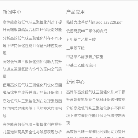
新闻中心
产品应用
高性能高效低气味三聚催化剂对于提
粘结力改善助剂nt add as3228.pdf
升高端聚氨酯复合材料环保级别效能
低游离度tdi三聚体的合成
分析高效低气味三聚催化剂在不同环
五甲基二乙烯三胺
境下维持催化性能且保证气味控制表
二甲基苄胺
现
甲基单乙醇胺防护措施
高效低气味三聚催化剂如何助力提升
甲基二乙醇胺应用
轨道交通聚氨酯内饰件的室内空气质
量
新闻中心
使用高效低气味三聚催化剂优化高回
高性能高效低气味三聚催化剂对于提
弹海绵生产流程并满足严苛环保出口
升高端聚氨酯复合材料环保级别效能
高效低气味三聚催化剂在处理聚氨酯
分析高效低气味三聚催化剂在不同环
软泡内芯异味去除工艺的技术应用指
境下维持催化性能且保证气味控制表
导
现
高性能高效低气味三聚催化剂在提升
高效低气味三聚催化剂如何助力提升
儿童泡沫玩具安全性与触感表现分析