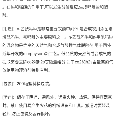
。在热和强酸的作用下,可以发生酸解反应,生成吗啉盐和醋
酸。
[用途]：n-乙酰吗啉是非常重要农药中间体,是合成农用杀菌剂
烯酰吗啉、氟吗啉的主要原料之一。n-乙酰吗啉和n-甲酰吗啉
的混合物是优良的天然气和合成气酸性气体脱除剂,用于国外
近年开发的morphysorb新工艺。低品质的天然气或合成气的
提取需要去除co2和h2s等微量组分,对于co2和h2s含量高的气
体使用物理溶剂特别有利。
[包装]：200kg塑料桶包装。
[储存]：储存于阴凉、通风处，远离火种、热源。保持容器密
封。禁止使用易产生火花的机械设备和工具。搬运时要轻装
轻卸,防止包装及容器损坏。