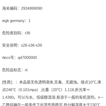
海关编码：2934999090
wgk germany：1
危险类别码：r36
安全说明：s26-s36-s39
rtecs号：qd7000000
危险品标志：xi
[性质]：：本品是无色透明液体,无毒、无腐蚀。熔点10℃,沸
点246℃（0.101mpa）,比重（20℃）1.116,折光率＝
1.4380。可以与水、低级醇混溶,易溶于一般的有机溶剂。n－
乙酰吗啉在一般条件下化学性质稳定,热分解温度大于230℃