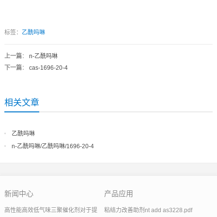
标签：
乙酰吗啉
上一篇
：
n-乙酰吗啉
下一篇
：
cas-1696-20-4
相关文章
乙酰吗啉
n-乙酰吗啉/乙酰吗啉/1696-20-4
新闻中心
产品应用
高性能高效低气味三聚催化剂对于提
粘结力改善助剂nt add as3228.pdf