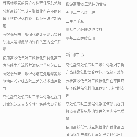
升高端聚氨酯复合材料环保级别效能
低游离度tdi三聚体的合成
分析高效低气味三聚催化剂在不同环
五甲基二乙烯三胺
境下维持催化性能且保证气味控制表
二甲基苄胺
现
甲基单乙醇胺防护措施
高效低气味三聚催化剂如何助力提升
甲基二乙醇胺应用
轨道交通聚氨酯内饰件的室内空气质
量
新闻中心
使用高效低气味三聚催化剂优化高回
高性能高效低气味三聚催化剂对于提
弹海绵生产流程并满足严苛环保出口
升高端聚氨酯复合材料环保级别效能
高效低气味三聚催化剂在处理聚氨酯
分析高效低气味三聚催化剂在不同环
软泡内芯异味去除工艺的技术应用指
境下维持催化性能且保证气味控制表
导
现
高性能高效低气味三聚催化剂在提升
高效低气味三聚催化剂如何助力提升
儿童泡沫玩具安全性与触感表现分析
轨道交通聚氨酯内饰件的室内空气质
量
使用高效低气味三聚催化剂优化高回
弹海绵生产流程并满足严苛环保出口