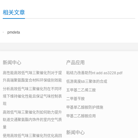
相关文章
pmdeta
新闻中心
产品应用
高性能高效低气味三聚催化剂对于提
粘结力改善助剂nt add as3228.pdf
升高端聚氨酯复合材料环保级别效能
低游离度tdi三聚体的合成
分析高效低气味三聚催化剂在不同环
五甲基二乙烯三胺
境下维持催化性能且保证气味控制表
二甲基苄胺
现
甲基单乙醇胺防护措施
高效低气味三聚催化剂如何助力提升
甲基二乙醇胺应用
轨道交通聚氨酯内饰件的室内空气质
量
新闻中心
使用高效低气味三聚催化剂优化高回