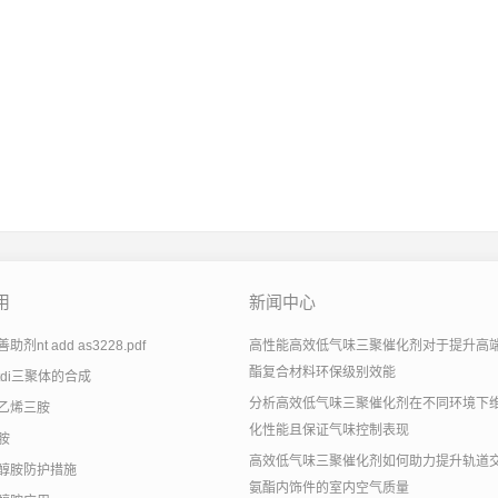
用
新闻中心
剂nt add as3228.pdf
高性能高效低气味三聚催化剂对于提升高
酯复合材料环保级别效能
tdi三聚体的合成
分析高效低气味三聚催化剂在不同环境下
乙烯三胺
化性能且保证气味控制表现
胺
高效低气味三聚催化剂如何助力提升轨道
醇胺防护措施
氨酯内饰件的室内空气质量