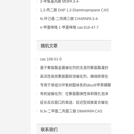
(Diethylamino)propylamine CAS No 104-
3-甲氧基丙胺 MOPA 3-4-
78-9
Methoxypropylamine CAS No 5332-73-0
1,3-丙二胺 DAP 1,3-Diaminopropane CAS
No 109-76-2
N-环己基-二丙烯三胺 CHAPAPA 3-4-
Methoxypropylamine CAS No:5332-73-0
n-甲基咪唑 1-甲基咪唑 cas 616-47-7
lupragen nmi
随机文章
cas 108-01-0
基于聚氨酯金属催化剂的无溶剂聚氨酯灌封
材料在电子电器中的应用
高活性高效聚氨酯软泡催化剂，确保即使在
低温下也能快速反应
专用于单组分环氧树脂体系的dbu对甲苯磺酸
盐，解决传统固化剂的活化期问题
有机铋催化剂：在聚氨酯弹性体和微孔泡沫
中作为主要的凝胶促进剂，有效提高生产效
延长反应窗口的首选：延迟型叔胺复合催化
率和制品表面质量，消除表面发粘现象
剂，专为大型聚氨酯浇注和复杂模具设计
N,N-二甲基二丙基三胺 DMAPAPA CAS
No:10563-29-8，显著提高聚氨酯制品的生
产效率和工艺宽容度
联系我们